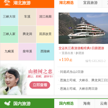
湖北旅游
湖北精选
宜昌旅游
三峡大坝
车溪
清江画廊
三峡人家
腾龙洞
屈原故里
交运长江夜游游船经典1日跟团游
九畹溪
柴埠溪
西陵峡
> 宜昌出发 / 参团游
110
￥
起
编号:GEL2022-2
· 问道武当山2日游
· 恩施土司城、大峡谷、腾龙洞三日
· 恩施土司城、大峡谷两日游
国内旅游
国内精选
海南
云南