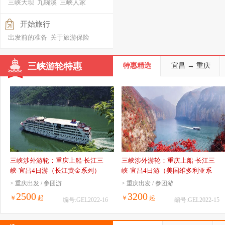
三峡大坝
九畹溪
三峡人家
开始旅行
出发前的准备
关于旅游保险
三峡游轮特惠
特惠精选
宜昌 → 重庆
三峡涉外游轮：重庆上船-长江三
三峡涉外游轮：重庆上船-长江三
峡-宜昌4日游（长江黄金系列）
峡-宜昌4日游（美国维多利亚系
列）
> 重庆出发 / 参团游
> 重庆出发 / 参团游
2500
3200
￥
起
￥
起
编号:GEL2022-16
编号:GEL2022-15