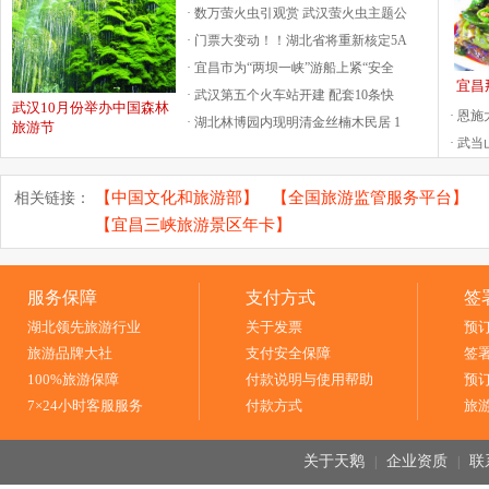
· 数万萤火虫引观赏 武汉萤火虫主题公
· 门票大变动！！湖北省将重新核定5A
· 宜昌市为“两坝一峡”游船上紧“安全
宜昌
· 武汉第五个火车站开建 配套10条快
武汉10月份举办中国森林
· 恩
· 湖北林博园内现明清金丝楠木民居 1
旅游节
· 武
【中国文化和旅游部】
【全国旅游监管服务平台】
相关链接：
【宜昌三峡旅游景区年卡】
服务保障
支付方式
签
湖北领先旅游行业
关于发票
预
旅游品牌大社
支付安全保障
签
100%旅游保障
付款说明与使用帮助
预
7×24小时客服服务
付款方式
旅
关于天鹅
企业资质
联
|
|