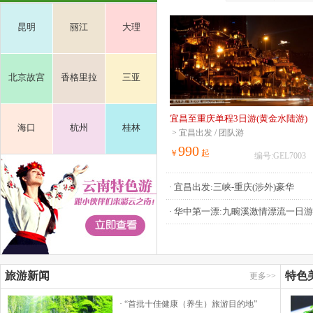
昆明
丽江
大理
北京故宫
香格里拉
三亚
宜昌至重庆单程3日游(黄金水陆游)
海口
杭州
桂林
> 宜昌出发 / 团队游
990
￥
起
编号:GEL7003
· 宜昌出发:三峡-重庆(涉外)豪华
· 华中第一漂:九畹溪激情漂流一日游
旅游新闻
特色
更多>>
· “首批十佳健康（养生）旅游目的地”