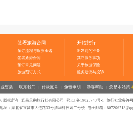
签署旅游合同
开始旅行
预订流程与服务承诺
出发前的准备
签署旅游合同
其它服务事项
预订常见问题
关于旅游保险
旅游预订方式
服务建议与投诉
企业资质
联系我们
付款账号
免责申明
游客帮助
您是本站第
|
|
|
|
|
016-2026 版权所有 宜昌天鹅旅行社有限公司
鄂ICP备19025748号-1
旅行社业务许可证：
地址：湖北省宜昌市大连路33号清华科技园二号楼 电子邮箱：807206713@qq.