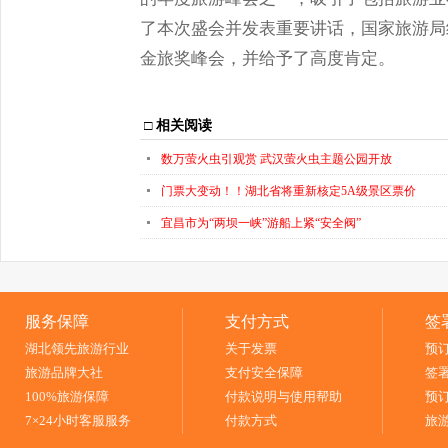
了本次盛会并发表重要讲话，国家旅游局
金旅奖峰会，并给予了高度肯定。
□
相关阅读
数万萤火虫引观赏 武汉萤火虫主题公园开放
门票大变动！！湖北省将重新核定5A级景区票价
宜昌市为“两坝一峡”游船上紧“安全阀”
服务保障
支付方式
签
湖北领先旅游行业
关于发票
预
旅游品牌大社
支付安全保障
签
100%旅游保障
付款说明与使用帮助
预
7×24小时客服服务
付款方式
旅