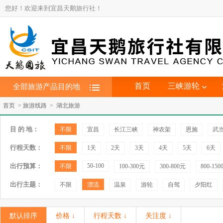
您好！欢迎来到宜昌天鹅旅行社！
首页
三峡游轮
全部旅游产品目的地
首页 > 旅游线路 > 湖北旅游
目 的 地：
不限
宜昌
长江三峡
神农架
恩施
武
行程天数：
不限
1天
2天
3天
4天
5天
6天
出行预算：
50-100
不限
100-300元
300-800元
800-15
出行主题：
不限
漂流
温泉
游轮
自驾
夕阳红
默认排序
价格 ↓
行程天数 ↓
关注度 ↓