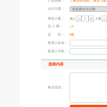
产品名称：
三峡涉外游轮：重庆上船
出行日期：
报名人数：
成人
儿童
总 人 数：
1
人
总 价：
0
元
联系人姓名：
联系人手机：
选填内容
备注信息：