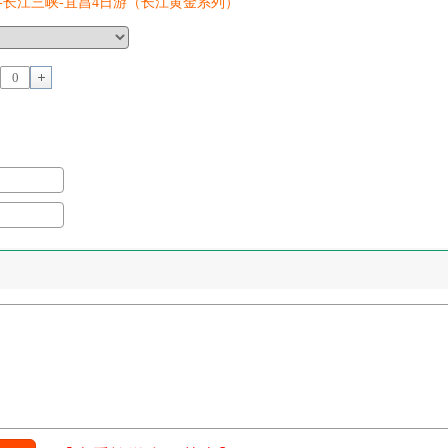
-长江三峡-宜昌4日游（长江黄金系列）