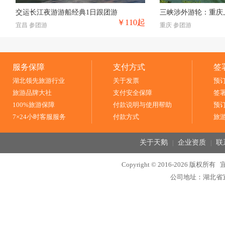
交运长江夜游游船经典1日跟团游
￥110
起
宜昌 参团游
重庆 参团游
服务保障
支付方式
签
湖北领先旅游行业
关于发票
预
旅游品牌大社
支付安全保障
签
100%旅游保障
付款说明与使用帮助
预
7×24小时客服服务
付款方式
旅
关于天鹅
企业资质
联
|
|
Copyright © 2016-2026 
公司地址：湖北省宜昌