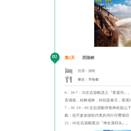
D2
第2天
西陵峡
住宿：游轮
餐饮：早晚餐
6：30-7：30左右游船进入『香溪
杏满坡，桔树成林，特别是春天，香溪
7：30 -19：00 左右游船停靠
船；也可参加游轮代售的另行付费项目
22：00左右游船夜泊『神女溪码头』。