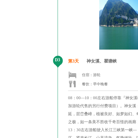
D3
第3天
神女溪、瞿塘峡
住宿：游轮
餐饮：早中晚餐
08：00—10：00左右游船停靠『
加游轮代售的另行付费项目）。神女溪：
延，层峦叠嶂，植被良好、如梦如幻、
之极，如一条美不胜收千奇百怪的画廊
13：30左右游船驶入长江三峡第一峡
仄，紧束长江，山高流急，气势雄壮，