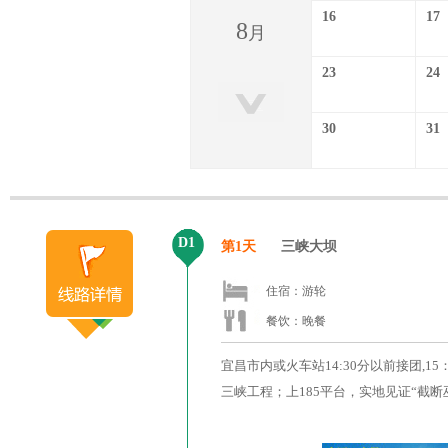
16
17
8
月
23
24
30
31
D1
第1天
三峡大坝
住宿：游轮
餐饮：晚餐
宜昌市内或火车站14:30分以前接团
三峡工程；上185平台，实地见证“截断