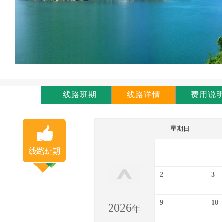
线路班期
线路详情
费用说
星期日
2
3
9
10
2026
年