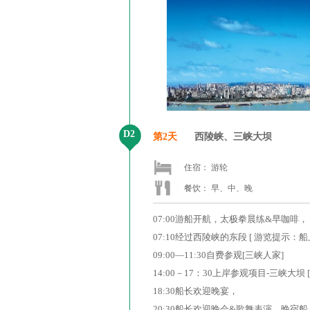
D2
第2天
西陵峡、三峡大坝
住宿： 游轮
餐饮： 早、中、晚
07:00游船开航，太极拳晨练&早咖啡，
07:10经过西陵峡的东段 [ 游览提示
09:00—11:30自费参观[三峡人家]
14:00－17：30上
岸参观项目-三峡大坝 [
18:30船长欢迎晚宴，
20:30船长欢迎晚会&歌舞表演，晚宿