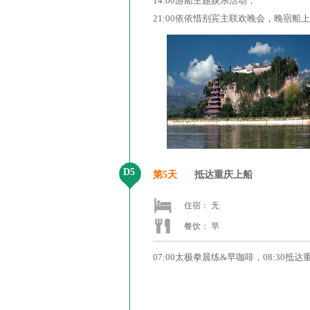
14:00游船主题娱乐活动，
21:00依依惜别宾主联欢晚会，晚宿船
D5
第5天
抵达重庆上船
住宿： 无
餐饮： 早
07:00太极拳晨练&早咖啡，08:30