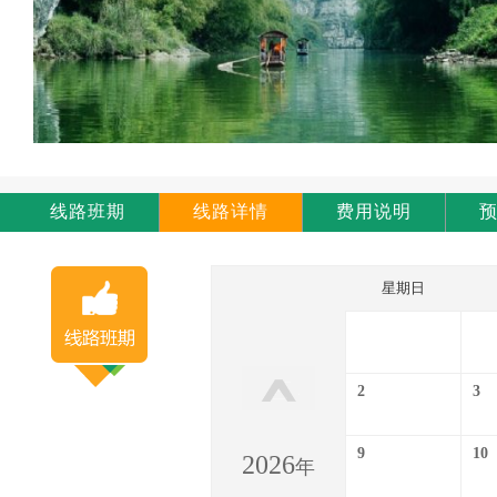
线路班期
线路详情
费用说明
星期日
2
3
9
10
2026
年