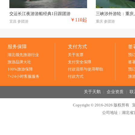
交运长江夜游游船经典1日跟团游
￥110
起
宜昌 参团游
重庆 参团游
服务保障
支付方式
签
湖北领先旅游行业
关于发票
预
旅游品牌大社
支付安全保障
签
100%旅游保障
付款说明与使用帮助
预
7×24小时客服服务
付款方式
旅
关于天鹅
企业资质
联
|
|
Copyright © 2016-2026 
公司地址：湖北省宜昌