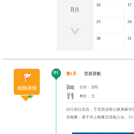
16
17
8
月
23
24
30
31
D1
第1天
宜昌登船
住宿： 游轮
餐饮： 无
自行前往宜昌，于宜昌游客心换乘豪华
含晚餐，请于岸上晚餐后登船入住。19: