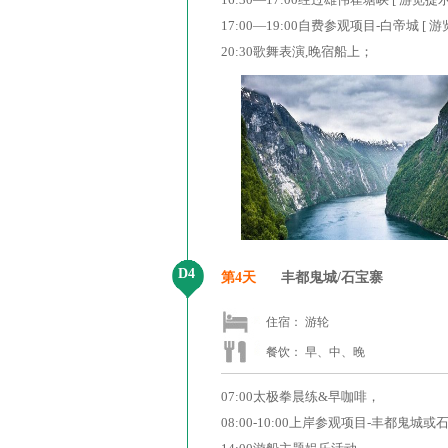
17:00—19:00自费参观项目-白帝
20:30歌舞表演,晚宿船上；
D4
第4天
丰都鬼城/石宝寨
住宿： 游轮
餐饮： 早、中、晚
07:00太极拳晨练&早咖啡，
08:00-10:00上岸参观项目-丰都