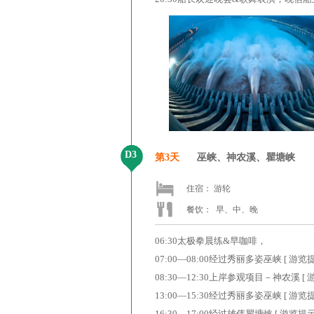
D3
第3天
巫峡、神农溪、瞿塘峡
住宿： 游轮
餐饮：
早、中、晚
06:30太极拳晨练&早咖啡，
07:00—08:00经过秀丽多姿巫峡 [
08:30—12:30上岸参观项目－神农
13:00—15:30经过秀丽多姿巫峡 [ 
16:30—17:00经过雄伟瞿塘峡 [ 